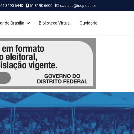
61-3190-6440
61-3190-6600
sad.dec@iscp.edu.br
ar de Brasília
Biblioteca Virtual
Ouvidoria